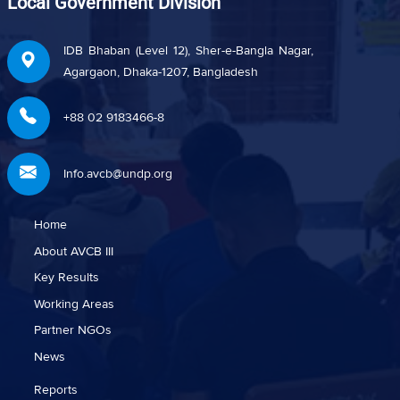
Local Government Division
IDB Bhaban (Level 12), Sher-e-Bangla Nagar,
Agargaon, Dhaka-1207, Bangladesh
+88 02 9183466-8
Info.avcb@undp.org
Home
About AVCB III
Key Results
Working Areas
Partner NGOs
News
Reports