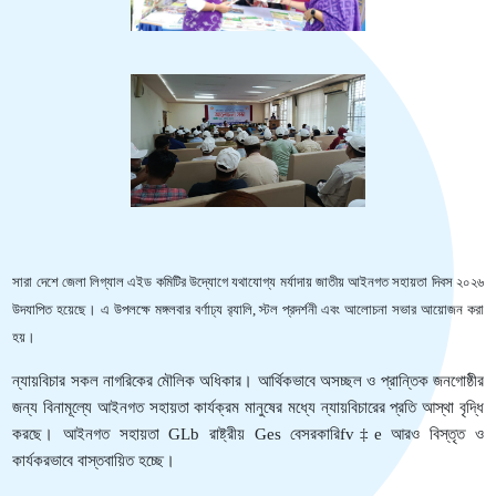
সারা
দেশে
জেলা
লিগ্যাল
এইড
কমিটির
উদ্যোগে
যথাযোগ্য
মর্যাদায়
জাতীয়
আইনগত
সহায়তা
দিবস
২০২৬
উদযাপিত
হয়েছে
।
এ
উপলক্ষে
মঙ্গলবার
বর্ণাঢ্য
র‍্যালি
,
স্টল
প্রদর্শনী
এবং
আলোচনা
সভার
আয়োজন
করা
হয়
।
ন্যায়বিচার
সকল
নাগরিকের
মৌলিক
অধিকার
।
আর্থিকভাবে
অসচ্ছল
ও
প্রান্তিক
জনগোষ্ঠীর
জন্য
বিনামূল্যে
আইনগত
সহায়তা
কার্যক্রম
মানুষের
মধ্যে
ন্যায়বিচারের
প্রতি
আস্থা
বৃদ্ধি
করছে
।
আইনগত
সহায়তা
রাষ্ট্রীয়
বেসরকারি
আরও
বিস্তৃত
ও
GLb
Ges
fv‡e
কার্যকরভাবে
বাস্তবায়িত
হচ্ছে
।