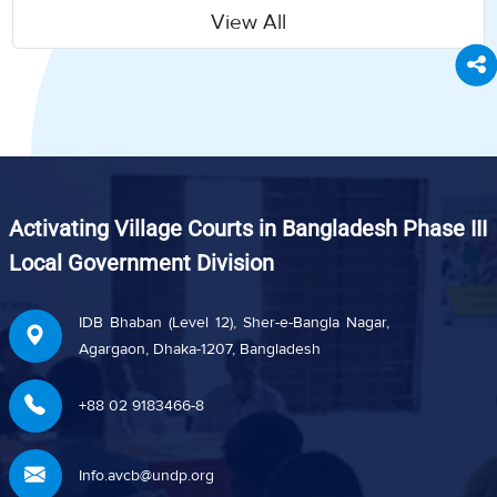
View All
Activating Village Courts in Bangladesh Phase III
Local Government Division
IDB Bhaban (Level 12), Sher-e-Bangla Nagar,
Agargaon, Dhaka-1207, Bangladesh
+88 02 9183466-8
Info.avcb@undp.org