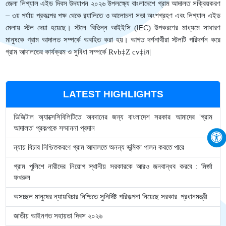
জেলা
লিগ্যাল
এইড
দিবস
উদযাপন
২০২৬
উপলক্ষ্যে
বাংলাদেশে গ্রাম আদালত সক্রিয়করণ
– ৩য় পর্যায় প্রকল্পের
পক্ষ
থেকে
র‍্যালিতে
ও আলোচনা সভা
অংশগ্রহণ এবং
লিগ্যাল
এইড
মেলায়
স্টল
দেয়া
হয়েছে
।
স্টলে
বিভিন্ন
আইইসি
IEC
উপকরণের
মাধ্যমে
সাধারণ
(
)
মানুষকে
গ্রাম
আদালত
সম্পর্কে
অবহিত
করা
হয়
।
আগত
দর্শনার্থীরা
স্টলটি
পরিদর্শন
করে
গ্রাম
আদালতের
কার্যক্রম
ও
সুবিধা
সম্পর্কে
ন
Rvb‡Z cv‡i
|
LATEST HIGHLIGHTS
ডিজিটাল অ্যাক্সেসিবিলিটিতে অবদানের জন্য বাংলাদেশ সরকার আমাদের 'গ্রাম
আদালত' প্রকল্পকে সম্মাননা প্রদান
ন্যায় বিচার নিশ্চিতকরণে গ্রাম আদালতে অনন্য ভূমিকা পালন করতে পারে
গ্রাম পুলিশে নারীদের নিয়োগ স্থানীয় সরকারকে আরও জনবান্ধব করবে : মির্জা
ফখরুল
অসচ্ছল মানুষের ন্যায়বিচার নিশ্চিতে সুনির্দিষ্ট পরিকল্পনা নিয়েছে সরকার: প্রধানমন্ত্রী
জাতীয় আইনগত সহায়তা দিবস ২০২৬