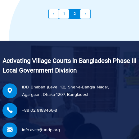
‹
1
2
›
Activating Village Courts in Bangladesh Phase III
Local Government Division
IDB Bhaban (Level 12), Sher-e-Bangla Nagar,
Agargaon, Dhaka-1207, Bangladesh
+88 02 9183466-8
Info.avcb@undp.org