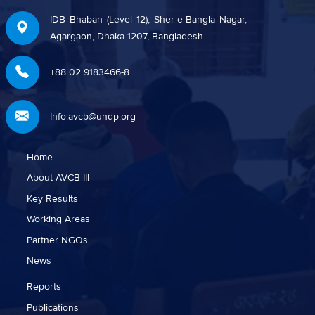
IDB Bhaban (Level 12), Sher-e-Bangla Nagar,
Agargaon, Dhaka-1207, Bangladesh
+88 02 9183466-8
Info.avcb@undp.org
Home
About AVCB III
Key Results
Working Areas
Partner NGOs
News
Reports
Publications