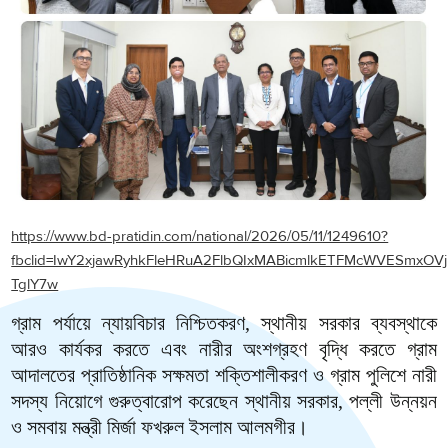
https://www.bd-pratidin.com/national/2026/05/11/1249610?
fbclid=IwY2xjawRyhkFleHRuA2FlbQIxMABicmlkETFMcWVESmx
TglY7w
গ্রাম পর্যায়ে ন্যায়বিচার নিশ্চিতকরণ, স্থানীয় সরকার ব্যবস্থাকে
আরও কার্যকর করতে এবং নারীর অংশগ্রহণ বৃদ্ধি করতে গ্রাম
আদালতের প্রাতিষ্ঠানিক সক্ষমতা শক্তিশালীকরণ ও গ্রাম পুলিশে নারী
সদস্য নিয়োগে গুরুত্বারোপ করেছেন স্থানীয় সরকার, পল্লী উন্নয়ন
ও সমবায় মন্ত্রী মির্জা ফখরুল ইসলাম আলমগীর।