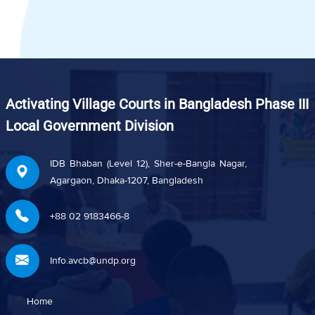
Activating Village Courts in Bangladesh Phase III
Local Government Division
IDB Bhaban (Level 12), Sher-e-Bangla Nagar,
Agargaon, Dhaka-1207, Bangladesh
+88 02 9183466-8
Info.avcb@undp.org
Home